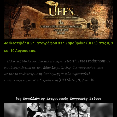
4ο Φεστιβάλ Κινηματογράφου στη Σαμοθράκη (UFFS) στις 8, 9
και 10 Αυγούστου.
Η Αστική Μη Κερδοσκοπική Εταιρεία North Tree Productions σε
συνδυοργάνωση με τον Δήμο Σαμοθράκης θα προχωρήσει και
φέτος το καλοκαίρι στη διεξαγωγή του 4ου φεστιβάλ
κινηματογράφου στη Σαμοθράκη (UFFS)στις 8, 9 και 10
Αυγούστου. Είμαστε αδερφοποιημένοι με το φεστιβάλ ταινιών
μικρού μήκους Πράγας που γίνεται υπό την Αιγίδα της ελληνικής
πρεσβίας Τσεχίας όπως επίσης και υπο την Αιγίδα της Unesco
Πειραιώς και νήσων και της Action Art καθώς και της Εταιρεία
Ελλήνων Σκηνοθετών και της Ένωσης Σεναριογράφων Ελλάδας. Το