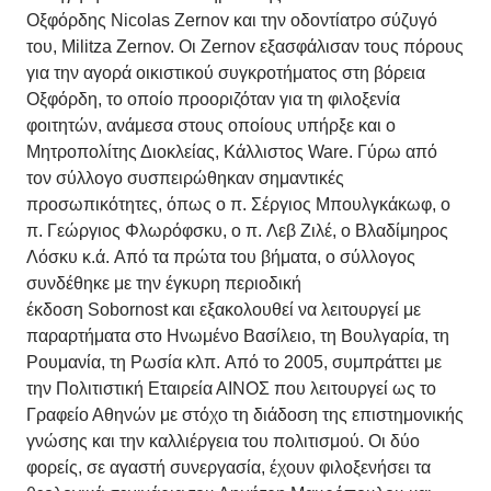
Οξφόρδης Nicolas Zernov και την οδοντίατρο σύζυγό
του, Militza Zernov. Οι Zernov εξασφάλισαν τους πόρους
για την αγορά οικιστικού συγκροτήματος στη βόρεια
Οξφόρδη, το οποίο προοριζόταν για τη φιλοξενία
φοιτητών, ανάμεσα στους οποίους υπήρξε και ο
Μητροπολίτης Διοκλείας, Κάλλιστος Ware. Γύρω από
τον σύλλογο συσπειρώθηκαν σημαντικές
προσωπικότητες, όπως ο π. Σέργιος Μπουλγκάκωφ, ο
π. Γεώργιος Φλωρόφσκυ, ο π. Λεβ Ζιλέ, ο Βλαδίμηρος
Λόσκυ κ.ά. Από τα πρώτα του βήματα, ο σύλλογος
συνδέθηκε με την έγκυρη περιοδική
έκδοση Sobornost και εξακολουθεί να λειτουργεί με
παραρτήματα στο Ηνωμένο Βασίλειο, τη Βουλγαρία, τη
Ρουμανία, τη Ρωσία κλπ. Από το 2005, συμπράττει με
την Πολιτιστική Εταιρεία ΑΙΝΟΣ που λειτουργεί ως το
Γραφείο Αθηνών με στόχο τη διάδοση της επιστημονικής
γνώσης και την καλλιέργεια του πολιτισμού. Οι δύο
φορείς, σε αγαστή συνεργασία, έχουν φιλοξενήσει τα