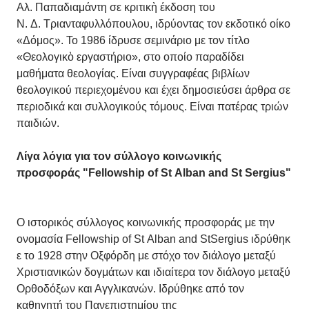
Αλ. Παπαδιαμάντη σε κριτικὴ έκδοση του
Ν. Δ. Τριανταφυλλόπουλου, ιδρύοντας τον εκδοτικό οίκο
«Δόμος». Το 1986 ίδρυσε σεμινάριο με τον τίτλο
«Θεολογικὸ εργαστήριο», στο οποίο παραδίδει
μαθήματα θεολογίας. Είναι συγγραφέας βιβλίων
θεολογικού περιεχομένου και έχει δημοσιεύσει άρθρα σε
περιοδικά και συλλογικούς τόμους. Είναι πατέρας τριών
παιδιών.
Λίγα λόγια για τον σύλλογο κοινωνικής
προσφοράς
"
Fellowship
of
St
Alban
and
St
Sergius
"
Ο ιστορικός σύλλογος κοινωνικής προσφοράς με την
ονομασία Fellowship of St Alban and StSergius ιδρύθηκ
ε το 1928 στην Οξφόρδη με στόχο τον διάλογο μεταξύ
Χριστιανικών δογμάτων και ιδιαίτερα τον διάλογο μεταξύ
Ορθοδόξων και Αγγλικανών. Ιδρύθηκε από τον
καθηγητή του Πανεπιστημίου της