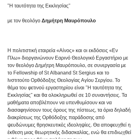
"Η ταυτότητα της Εκκλησίας"
με τον θεολόγο
Δημήτρη
Μαυρόπουλο
H πολιτιστική εταιρεία «Αίνος» και οι εκδόσεις «Εν
Πλω» διοργανώνουν Εαρινό Θεολογικό Εργαστήριο με
τον θεολόγο Δημήτρη Μαυρόπουλο, σε συνεργασία με
το Fellowship of St Albanand St Sergius και το
Ινστιτούτο Ορθόδοξης Θεολογίας Αγίου Σεργίου. Το
θέμα του φετινού εργαστηρίου είναι "Η ταυτότητα της
Εκκλησίας" και θα ολοκληρωθεί σε 10 συναντήσεις. Τα
μαθήματα αποβλέπουν να υπενθυμίσουν και να
διασαφηνίσουν τους όρους της πίστεως, τα όρια δηλαδή
διακρίσεως της Ορθόδοξης παράδοσης από
ψευδώνυμες θρησκευτικὲς ιδεοληψίες. Θα αποφευχθεί η
έκθεση μιας θεωρητικής διδασκαλίας, ενώ θα επιδιωχθεί