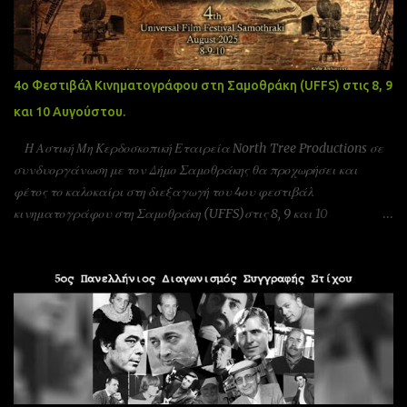
4ο Φεστιβάλ Κινηματογράφου στη Σαμοθράκη (UFFS) στις 8, 9
και 10 Αυγούστου.
Η Αστική Μη Κερδοσκοπική Εταιρεία North Tree Productions σε
συνδυοργάνωση με τον Δήμο Σαμοθράκης θα προχωρήσει και
φέτος το καλοκαίρι στη διεξαγωγή του 4ου φεστιβάλ
κινηματογράφου στη Σαμοθράκη (UFFS)στις 8, 9 και 10
Αυγούστου. Είμαστε αδερφοποιημένοι με το φεστιβάλ ταινιών
μικρού μήκους Πράγας που γίνεται υπό την Αιγίδα της ελληνικής
πρεσβίας Τσεχίας όπως επίσης και υπο την Αιγίδα της Unesco
Πειραιώς και νήσων και της Action Art καθώς και της Εταιρεία
Ελλήνων Σκηνοθετών και της Ένωσης Σεναριογράφων Ελλάδας. Το
παγκόσμιο φεστιβάλ ταινιών μικρού μήκους Σαμοθράκης είναι
ένα νέο φεστιβάλ που λαμβάνει χώρα κάθε καλοκαίρι στο νησί
της Σαμοθράκης για 3 ημέρες. Το φεστιβάλ στοχεύει στην προώθηση