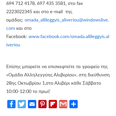
694 712 4178, 697 435 3581, στο fax
2223022345 και στο e-mail της
ομάδας:
omada_allileggyis_aliveriou@windowslive.
com
και στο
Facebook:
www.facebook.com/omada.allileggyis.al
iveriou
Επίσης μπορείτε να επισκεφτείτε τα γραφείο της
«Ομάδα Αλληλεγγύης Αλιβερίου», στη διεύθυνση
28ης Οκτωβρίου 1,στο Αλιβέρι κάθε Σάββατο
10:00-12:00 το πρωί!
Fa
T
E
Pi
Fl
G
Μ
ce
w
m
nt
ip
m
οι