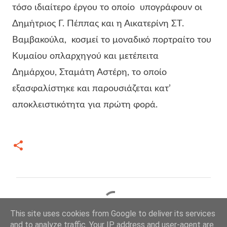
τόσο ιδιαίτερο έργου το οποίο υπογράφουν οι
Δημήτριος Γ. Πέππας και η Αικατερίνη ΣΤ.
Βαμβακούλα, κοσμεί το μοναδικό πορτραίτο του
Κυμαίου οπλαρχηγού και μετέπειτα
Δημάρχου, Σταμάτη Αστέρη, το οποίο
εξασφαλίστηκε και παρουσιάζεται κατ’
αποκλειστικότητα για πρώτη φορά.
Σ
χ
This site uses cookies from Google to deliver its services
ό
and to analyze traffic. Your IP address and user-agent are