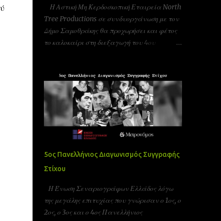
Η Αστική Μη Κερδοσκοπική Εταιρεία North
ού
Tree Productions σε συνδυοργάνωση με τον
Δήμο Σαμοθράκης θα προχωρήσει και φέτος
το καλοκαίρι στη διεξαγωγή του 4ου
φεστιβάλ κινηματογράφου στη Σαμοθράκη
(UFFS)στις 8, 9 και 10 Αυγούστου. Είμαστε
αδερφοποιημένοι με το φεστιβάλ ταινιών
μικρού μήκους Πράγας που γίνεται υπό την
Αιγίδα της ελληνικής πρεσβίας Τσεχίας όπως
επίσης και υπο την Αιγίδα της Unesco
Πειραιώς και νήσων και της Action Art καθώς
και της Εταιρεία Ελλήνων Σκηνοθετών και
της Ένωσης Σεναριογράφων Ελλάδας. Το
5ος Πανελλήνιος Διαγωνισμός Συγγραφής
παγκόσμιο φεστιβάλ ταινιών μικρού μήκους
Στίχου
Σαμοθράκης είναι ένα νέο φεστιβάλ που
λαμβάνει χώρα κάθε καλοκαίρι στο νησί της
Η Ένωση Σεναριογράφων Ελλάδος λόγω
Σαμοθράκης για 3 ημέρες. Το φεστιβάλ
της μεγάλης επιτυχίας που γνώρισαν ο 1ος, ο
στοχεύει στην προώθηση του πολιτισμού και
2ος, ο 3ος και ο 4ος Πανελλήνιος
των νέων καλλιτεχνών στην Ελλάδα αλλά