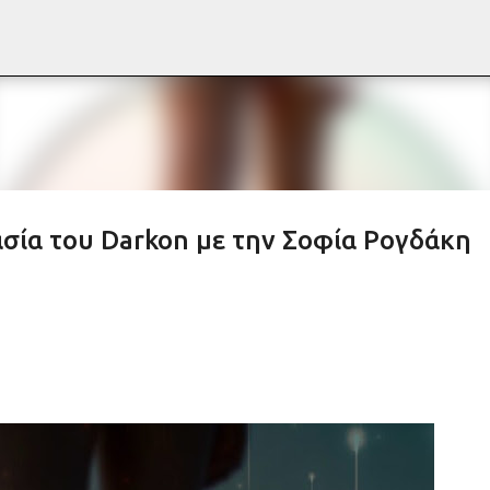
Μετάβαση στο κύριο περιεχόμενο
σία του Darkon με την Σοφία Ρογδάκη