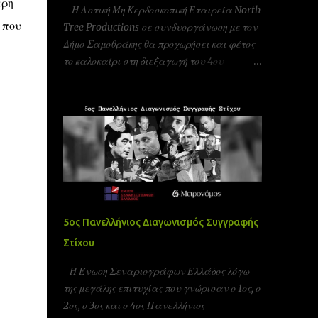
ερη
Η Αστική Μη Κερδοσκοπική Εταιρεία North
 που
Tree Productions σε συνδυοργάνωση με τον
Δήμο Σαμοθράκης θα προχωρήσει και φέτος
το καλοκαίρι στη διεξαγωγή του 4ου
φεστιβάλ κινηματογράφου στη Σαμοθράκη
(UFFS)στις 8, 9 και 10 Αυγούστου. Είμαστε
αδερφοποιημένοι με το φεστιβάλ ταινιών
μικρού μήκους Πράγας που γίνεται υπό την
Αιγίδα της ελληνικής πρεσβίας Τσεχίας όπως
επίσης και υπο την Αιγίδα της Unesco
Πειραιώς και νήσων και της Action Art καθώς
και της Εταιρεία Ελλήνων Σκηνοθετών και
της Ένωσης Σεναριογράφων Ελλάδας. Το
5ος Πανελλήνιος Διαγωνισμός Συγγραφής
παγκόσμιο φεστιβάλ ταινιών μικρού μήκους
Στίχου
Σαμοθράκης είναι ένα νέο φεστιβάλ που
λαμβάνει χώρα κάθε καλοκαίρι στο νησί της
Η Ένωση Σεναριογράφων Ελλάδος λόγω
Σαμοθράκης για 3 ημέρες. Το φεστιβάλ
της μεγάλης επιτυχίας που γνώρισαν ο 1ος, ο
στοχεύει στην προώθηση του πολιτισμού και
2ος, ο 3ος και ο 4ος Πανελλήνιος
των νέων καλλιτεχνών στην Ελλάδα αλλά