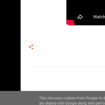
Σ
χ
ό
λ
This site uses cookies from Google to de
ι
are shared with Google along with perfo