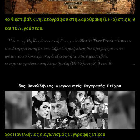
4ο Φεστιβάλ Κινηματογράφου στη Σαμοθράκη (UFFS) στις 8, 9
και 10 Αυγούστου.
Η Αστική Μη Κερδοσκοπική Εταιρεία North Tree Productions σε
συνδυοργάνωση με τον Δήμο Σαμοθράκης θα προχωρήσει και
φέτος το καλοκαίρι στη διεξαγωγή του 4ου φεστιβάλ
κινηματογράφου στη Σαμοθράκη (UFFS)στις 8, 9 και 10
Αυγούστου. Είμαστε αδερφοποιημένοι με το φεστιβάλ ταινιών
μικρού μήκους Πράγας που γίνεται υπό την Αιγίδα της ελληνικής
πρεσβίας Τσεχίας όπως επίσης και υπο την Αιγίδα της Unesco
Πειραιώς και νήσων και της Action Art καθώς και της Εταιρεία
Ελλήνων Σκηνοθετών και της Ένωσης Σεναριογράφων Ελλάδας. Το
παγκόσμιο φεστιβάλ ταινιών μικρού μήκους Σαμοθράκης είναι
ένα νέο φεστιβάλ που λαμβάνει χώρα κάθε καλοκαίρι στο νησί
της Σαμοθράκης για 3 ημέρες. Το φεστιβάλ στοχεύει στην προώθηση
του πολιτισμού και των νέων καλλιτεχνών στην Ελλάδα αλλά και
5ος Πανελλήνιος Διαγωνισμός Συγγραφής Στίχου
διεθνώς. Η Σαμοθράκη αποτελεί ένα διεθνή τουριστικό προορισμό