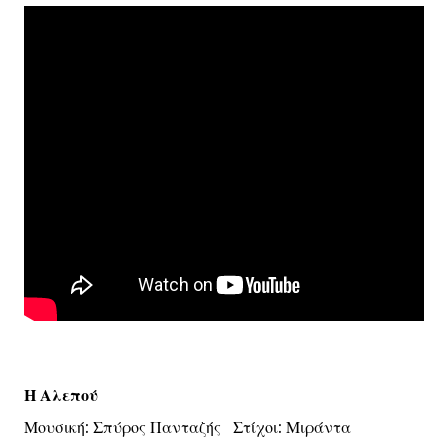
Η Αλεπού
Μουσική: Σπύρος Πανταζής Στίχοι: Μιράντα