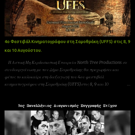
4ο Φεστιβάλ Κινηματογράφου στη Σαμοθράκη (UFFS) στις 8, 9
και 10 Αυγούστου.
Η Αστική Μη Κερδοσκοπική Εταιρεία North Tree Productions σε
συνδυοργάνωση με τον Δήμο Σαμοθράκης θα προχωρήσει και
φέτος το καλοκαίρι στη διεξαγωγή του 4ου φεστιβάλ
κινηματογράφου στη Σαμοθράκη (UFFS)στις 8, 9 και 10
Αυγούστου. Είμαστε αδερφοποιημένοι με το φεστιβάλ ταινιών
μικρού μήκους Πράγας που γίνεται υπό την Αιγίδα της ελληνικής
πρεσβίας Τσεχίας όπως επίσης και υπο την Αιγίδα της Unesco
Πειραιώς και νήσων και της Action Art καθώς και της Εταιρεία
Ελλήνων Σκηνοθετών και της Ένωσης Σεναριογράφων Ελλάδας. Το
παγκόσμιο φεστιβάλ ταινιών μικρού μήκους Σαμοθράκης είναι
ένα νέο φεστιβάλ που λαμβάνει χώρα κάθε καλοκαίρι στο νησί