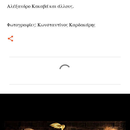
Αλέξανδρο Κακαβά και άλλους.
Φωτογραφίες: Κωνσταντίνος Καρδακάρης
Σ
χ
ό
λ
ι
α
Δημοφιλείς αναρτήσεις