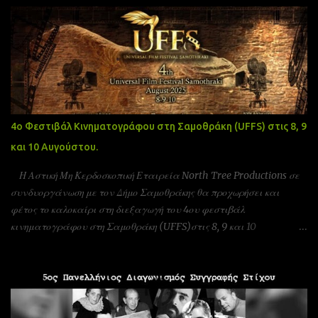
4ο Φεστιβάλ Κινηματογράφου στη Σαμοθράκη (UFFS) στις 8, 9
και 10 Αυγούστου.
Η Αστική Μη Κερδοσκοπική Εταιρεία North Tree Productions σε
συνδυοργάνωση με τον Δήμο Σαμοθράκης θα προχωρήσει και
φέτος το καλοκαίρι στη διεξαγωγή του 4ου φεστιβάλ
κινηματογράφου στη Σαμοθράκη (UFFS)στις 8, 9 και 10
Αυγούστου. Είμαστε αδερφοποιημένοι με το φεστιβάλ ταινιών
μικρού μήκους Πράγας που γίνεται υπό την Αιγίδα της ελληνικής
πρεσβίας Τσεχίας όπως επίσης και υπο την Αιγίδα της Unesco
Πειραιώς και νήσων και της Action Art καθώς και της Εταιρεία
Ελλήνων Σκηνοθετών και της Ένωσης Σεναριογράφων Ελλάδας. Το