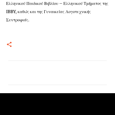
Ελληνικού Παιδικού Βιβλίου – Ελληνικού Τμήματος της
IBBY, καθώς και της Γυναικείας Λογοτεχνικής
Συντροφιάς.
Σ
χ
ό
λ
ι
α
Δημοφιλείς αναρτήσεις