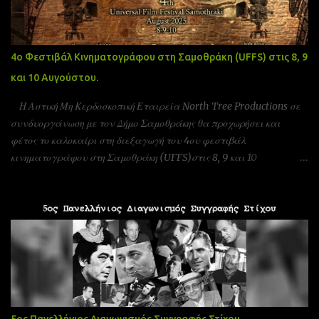
4ο Φεστιβάλ Κινηματογράφου στη Σαμοθράκη (UFFS) στις 8, 9
και 10 Αυγούστου.
Η Αστική Μη Κερδοσκοπική Εταιρεία North Tree Productions σε
συνδυοργάνωση με τον Δήμο Σαμοθράκης θα προχωρήσει και
φέτος το καλοκαίρι στη διεξαγωγή του 4ου φεστιβάλ
κινηματογράφου στη Σαμοθράκη (UFFS)στις 8, 9 και 10
Αυγούστου. Είμαστε αδερφοποιημένοι με το φεστιβάλ ταινιών
μικρού μήκους Πράγας που γίνεται υπό την Αιγίδα της ελληνικής
πρεσβίας Τσεχίας όπως επίσης και υπο την Αιγίδα της Unesco
Πειραιώς και νήσων και της Action Art καθώς και της Εταιρεία
Ελλήνων Σκηνοθετών και της Ένωσης Σεναριογράφων Ελλάδας. Το
παγκόσμιο φεστιβάλ ταινιών μικρού μήκους Σαμοθράκης είναι
ένα νέο φεστιβάλ που λαμβάνει χώρα κάθε καλοκαίρι στο νησί
της Σαμοθράκης για 3 ημέρες. Το φεστιβάλ στοχεύει στην προώθηση
του πολιτισμού και των νέων καλλιτεχνών στην Ελλάδα αλλά και