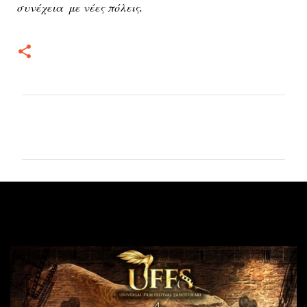
συνέχεια με νέες πόλεις.
Σ
χ
ό
λ
ι
α
Δημοφιλείς αναρτήσεις