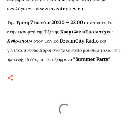
ιστολόγιο της www.erasitexnes.eu
Την
Τρίτη 7 Ιουνίου 20:00 – 22:00
συντονιστείτε
στην εκπομπή της
Τζένης Κοσμίδου «Ερασιτέχνες
Άνθρωποι»
στον μαγικό DreamCity Radio και
γίνεται συνοδοιπόροι στο τελευταίο μουσικό ταξίδι της
φετινής σεζόν, με ένα ξέφρενο
"Summer Party"
Σ
χ
ό