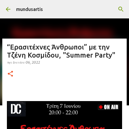
Μετάβαση στο κύριο περιεχόμενο
mundusartis
“Ερασιτέχνες Άνθρωποι” με την
Τζένη Κοσμίδου, "Summer Party"
την
Ιουνίου 06, 2022