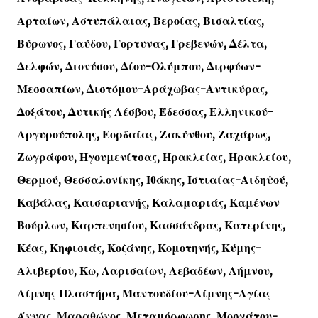
Αρταίων, Αστυπάλαιας, Βεροίας, Βισαλτίας,
Βύρωνος, Γαύδου, Γορτυνας, Γρεβενών, Δέλτα,
Δελφών, Διονύσου, Δίου-Ολύμπου, Διρφύων-
Μεσσαπίων, Διστόμου-Αράχωβας-Αντικύρας,
Δοξάτου, Δυτικής Λέσβου, Έδεσσας, Ελληνικού-
Αργυρούπολης, Εορδαίας, Ζακύνθου, Ζαχάρως,
Ζωγράφου, Ηγουμενίτσας, Ηρακλείας, Ηρακλείου,
Θερμού, Θεσσαλονίκης, Ιθάκης, Ιστιαίας-Αιδηψού,
Καβάλας, Καισαριανής, Καλαμαριάς, Καμένων
Βούρλων, Καρπενησίου, Κασσάνδρας, Κατερίνης,
Κέας, Κηφισιάς, Κοζάνης, Κομοτηνής, Κύμης-
Αλιβερίου, Κω, Λαρισαίων, Λεβαδέων, Λήμνου,
Λίμνης Πλαστήρα, Μαντουδίου-Λίμνης-Αγίας
Άννας, Μαραθώνος, Μεταμόρφωσης, Μοσχάτου-