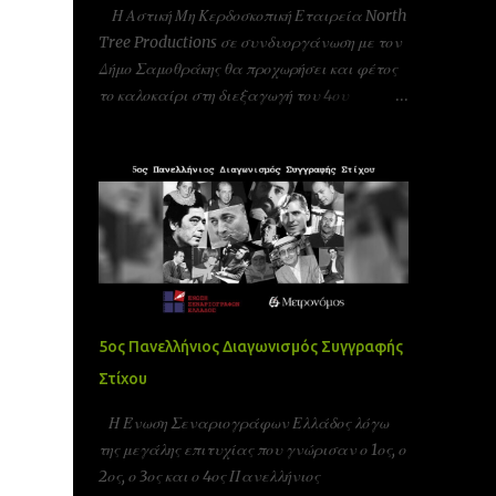
Η Αστική Μη Κερδοσκοπική Εταιρεία North
Tree Productions σε συνδυοργάνωση με τον
Δήμο Σαμοθράκης θα προχωρήσει και φέτος
το καλοκαίρι στη διεξαγωγή του 4ου
φεστιβάλ κινηματογράφου στη Σαμοθράκη
(UFFS)στις 8, 9 και 10 Αυγούστου. Είμαστε
αδερφοποιημένοι με το φεστιβάλ ταινιών
μικρού μήκους Πράγας που γίνεται υπό την
Αιγίδα της ελληνικής πρεσβίας Τσεχίας όπως
επίσης και υπο την Αιγίδα της Unesco
Πειραιώς και νήσων και της Action Art καθώς
και της Εταιρεία Ελλήνων Σκηνοθετών και
της Ένωσης Σεναριογράφων Ελλάδας. Το
5ος Πανελλήνιος Διαγωνισμός Συγγραφής
παγκόσμιο φεστιβάλ ταινιών μικρού μήκους
Στίχου
Σαμοθράκης είναι ένα νέο φεστιβάλ που
λαμβάνει χώρα κάθε καλοκαίρι στο νησί της
Η Ένωση Σεναριογράφων Ελλάδος λόγω
Σαμοθράκης για 3 ημέρες. Το φεστιβάλ
της μεγάλης επιτυχίας που γνώρισαν ο 1ος, ο
στοχεύει στην προώθηση του πολιτισμού και
2ος, ο 3ος και ο 4ος Πανελλήνιος
των νέων καλλιτεχνών στην Ελλάδα αλλά