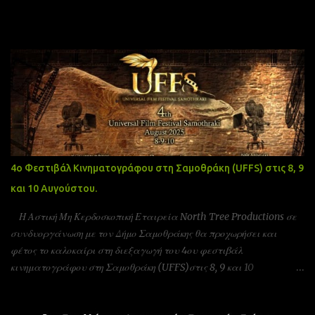
α
Δημοφιλείς αναρτήσεις
4ο Φεστιβάλ Κινηματογράφου στη Σαμοθράκη (UFFS) στις 8, 9
και 10 Αυγούστου.
Η Αστική Μη Κερδοσκοπική Εταιρεία North Tree Productions σε
συνδυοργάνωση με τον Δήμο Σαμοθράκης θα προχωρήσει και
φέτος το καλοκαίρι στη διεξαγωγή του 4ου φεστιβάλ
κινηματογράφου στη Σαμοθράκη (UFFS)στις 8, 9 και 10
Αυγούστου. Είμαστε αδερφοποιημένοι με το φεστιβάλ ταινιών
μικρού μήκους Πράγας που γίνεται υπό την Αιγίδα της ελληνικής