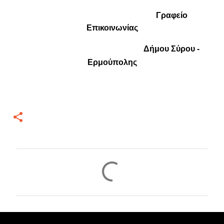
Γραφείο
Επικοινωνίας
Δήμου Σύρου -
Ερμούπολης
Σ
χ
ό
λ
ι