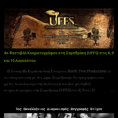
4ο Φεστιβάλ Κινηματογράφου στη Σαμοθράκη (UFFS) στις 8, 9
και 10 Αυγούστου.
Η Αστική Μη Κερδοσκοπική Εταιρεία North Tree Productions σε
συνδυοργάνωση με τον Δήμο Σαμοθράκης θα προχωρήσει και
φέτος το καλοκαίρι στη διεξαγωγή του 4ου φεστιβάλ
κινηματογράφου στη Σαμοθράκη (UFFS)στις 8, 9 και 10
Αυγούστου. Είμαστε αδερφοποιημένοι με το φεστιβάλ ταινιών
μικρού μήκους Πράγας που γίνεται υπό την Αιγίδα της ελληνικής
πρεσβίας Τσεχίας όπως επίσης και υπο την Αιγίδα της Unesco
Πειραιώς και νήσων και της Action Art καθώς και της Εταιρεία