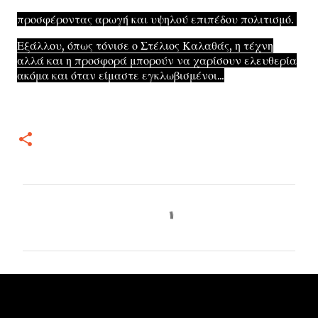
προσφέροντας αρωγή και υψηλού επιπέδου πολιτισμό.
Εξάλλου, όπως τόνισε ο Στέλιος Καλαθάς, η τέχνη
αλλά και η προσφορά μπορούν να χαρίσουν ελευθερία
ακόμα και όταν είμαστε εγκλωβισμένοι...
Σ
χ
ό
λ
ι
α
Δημοφιλείς αναρτήσεις