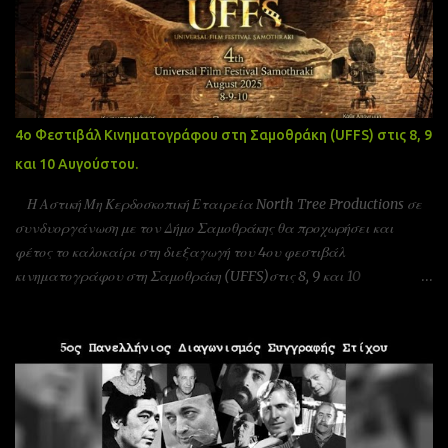
4ο Φεστιβάλ Κινηματογράφου στη Σαμοθράκη (UFFS) στις 8, 9
και 10 Αυγούστου.
Η Αστική Μη Κερδοσκοπική Εταιρεία North Tree Productions σε
συνδυοργάνωση με τον Δήμο Σαμοθράκης θα προχωρήσει και
φέτος το καλοκαίρι στη διεξαγωγή του 4ου φεστιβάλ
κινηματογράφου στη Σαμοθράκη (UFFS)στις 8, 9 και 10
Αυγούστου. Είμαστε αδερφοποιημένοι με το φεστιβάλ ταινιών
μικρού μήκους Πράγας που γίνεται υπό την Αιγίδα της ελληνικής
πρεσβίας Τσεχίας όπως επίσης και υπο την Αιγίδα της Unesco
Πειραιώς και νήσων και της Action Art καθώς και της Εταιρεία
Ελλήνων Σκηνοθετών και της Ένωσης Σεναριογράφων Ελλάδας. Το
παγκόσμιο φεστιβάλ ταινιών μικρού μήκους Σαμοθράκης είναι
ένα νέο φεστιβάλ που λαμβάνει χώρα κάθε καλοκαίρι στο νησί