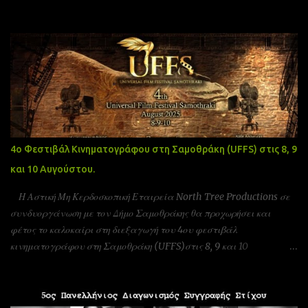
Δημοφιλείς αναρτήσεις
4ο Φεστιβάλ Κινηματογράφου στη Σαμοθράκη (UFFS) στις 8, 9
και 10 Αυγούστου.
Η Αστική Μη Κερδοσκοπική Εταιρεία North Tree Productions σε
συνδυοργάνωση με τον Δήμο Σαμοθράκης θα προχωρήσει και
φέτος το καλοκαίρι στη διεξαγωγή του 4ου φεστιβάλ
κινηματογράφου στη Σαμοθράκη (UFFS)στις 8, 9 και 10
Αυγούστου. Είμαστε αδερφοποιημένοι με το φεστιβάλ ταινιών
μικρού μήκους Πράγας που γίνεται υπό την Αιγίδα της ελληνικής
πρεσβίας Τσεχίας όπως επίσης και υπο την Αιγίδα της Unesco