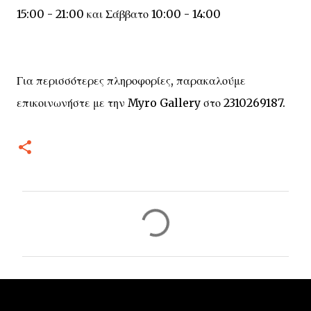
15:00 - 21:00 και Σάββατο 10:00 - 14:00
Για περισσότερες πληροφορίες, παρακαλούμε
επικοινωνήστε με την
Myro
Gallery
στο 2310269187.
Σ
χ
ό
λ
ι
α