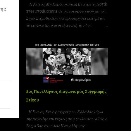
Η Αστική Μη Κερδοσκοπική Εταιρεία North
νης
Tree Productions σε συνδυοργάνωση με τον
Δήμο Σαμοθράκης θα προχωρήσει και φέτος
το καλοκαίρι στη διεξαγωγή του 4ου
φεστιβάλ κινηματογράφου στη Σαμοθράκη
(UFFS)στις 8, 9 και 10 Αυγούστου. Είμαστε
αδερφοποιημένοι με το φεστιβάλ ταινιών
μικρού μήκους Πράγας που γίνεται υπό την
Αιγίδα της ελληνικής πρεσβίας Τσεχίας όπως
επίσης και υπο την Αιγίδα της Unesco
Πειραιώς και νήσων και της Action Art καθώς
και της Εταιρεία Ελλήνων Σκηνοθετών και
της Ένωσης Σεναριογράφων Ελλάδας. Το
5ος Πανελλήνιος Διαγωνισμός Συγγραφής
παγκόσμιο φεστιβάλ ταινιών μικρού μήκους
Στίχου
Σαμοθράκης είναι ένα νέο φεστιβάλ που
λαμβάνει χώρα κάθε καλοκαίρι στο νησί της
Η Ένωση Σεναριογράφων Ελλάδος λόγω
Σαμοθράκης για 3 ημέρες. Το φεστιβάλ
της μεγάλης επιτυχίας που γνώρισαν ο 1ος, ο
στοχεύει στην προώθηση του πολιτισμού και
2ος, ο 3ος και ο 4ος Πανελλήνιος
των νέων καλλιτεχνών στην Ελλάδα αλλά