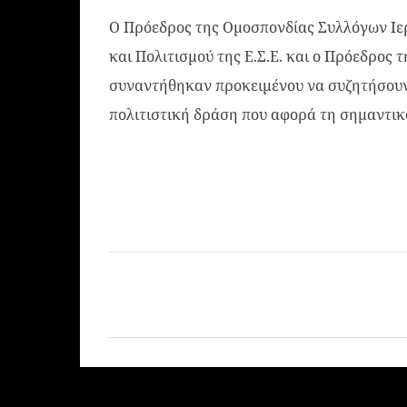
Ο Πρόεδρος της Ομοσπονδίας Συλλόγων Ιε
και Πολιτισμού της Ε.Σ.Ε. και ο Πρόεδρο
συναντήθηκαν προκειμένου να συζητήσουν 
πολιτιστική δράση που αφορά τη σημαντικ
Σ
χ
ό
λ
ι