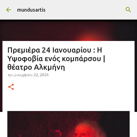
Μετάβαση στο κύριο περιεχόμενο
mundusartis
Πρεμιέρα 24 Ιανουαρίου : Η
Υψοφοβία ενός κομπάρσου |
θέατρο Αλκμήνη
την
Δεκεμβρίου 22, 2024