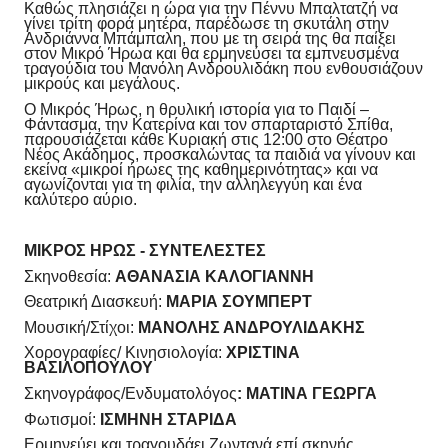
Καθώς πλησιάζει η ώρα για την Πέννυ Μπαλτατζή να
γίνει τρίτη φορά μητέρα, παρέδωσε τη σκυτάλη στην
Ανδριάννα Μπάμπαλη, που με τη σειρά της θα παίξει
στον Μικρό Ήρωα και θα ερμηνεύσει τα εμπνευσμένα
τραγούδια του Μανόλη Ανδρουλιδάκη που ενθουσιάζουν
μικρούς και μεγάλους.
Ο Μικρός Ήρως, η θρυλική ιστορία για το Παιδί –
Φάντασμα, την Κατερίνα και τον σπαρταριστό Σπίθα,
παρουσιάζεται κάθε Κυριακή στις 12:00 στο Θέατρο
Νέος Ακάδημος, προσκαλώντας τα παιδιά να γίνουν και
εκείνα «μικροί ήρωες της καθημερινότητας» και να
αγωνίζονται για τη φιλία, την αλληλεγγύη και ένα
καλύτερο αύριο.
ΜΙΚΡΟΣ ΗΡΩΣ - ΣΥΝΤΕΛΕΣΤΕΣ
Σκηνοθεσία:
ΑΘΑΝΑΣΙΑ ΚΑΛΟΓΙΑΝΝΗ
Θεατρική Διασκευή:
ΜΑΡΙΑ ΣΟΥΜΠΕΡΤ
Μουσική/Στίχοι:
ΜΑΝΟΛΗΣ ΑΝΔΡΟΥΛΙΔΑΚΗΣ
Χορογραφίες/ Κινησιολογία:
ΧΡΙΣΤΙΝΑ
ΒΑΣΙΛΟΠΟΥΛΟΥ
Σκηνογράφος/Ενδυματολόγος
: ΜΑΤΙΝΑ ΓΕΩΡΓΑ
Φωτισμοί:
ΙΣΜΗΝΗ ΣΤΑΡΙΔΑ
Ερμηνεύει και τραγουδάει Ζωντανά επί σκηνής