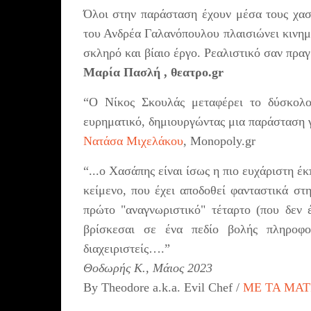
Όλοι στην παράσταση έχουν μέσα τους χασά
του Ανδρέα Γαλανόπουλου πλαισιώνει κινημα
σκληρό και βίαιο έργο. Ρεαλιστικό σαν πραγ
Μαρία Πασλή
, θεατρο.gr
“Ο Νίκος Σκουλάς μεταφέρει το δύσκολο
ευρηματικό, δημιουργώντας μια παράσταση
Νατάσα Μιχελάκου
, Monopoly.gr
“...ο Χασάπης είναι ίσως η πιο ευχάριστη έκ
κείμενο, που έχει αποδοθεί φανταστικά στ
πρώτο "αναγνωριστικό" τέταρτο (που δεν έ
βρίσκεσαι σε ένα πεδίο βολής πληροφο
διαχειριστείς….”
Θοδωρής Κ., Μάιος 2023
By Theodore a.k.a. Evil Chef /
ΜΕ ΤΑ ΜΑΤ