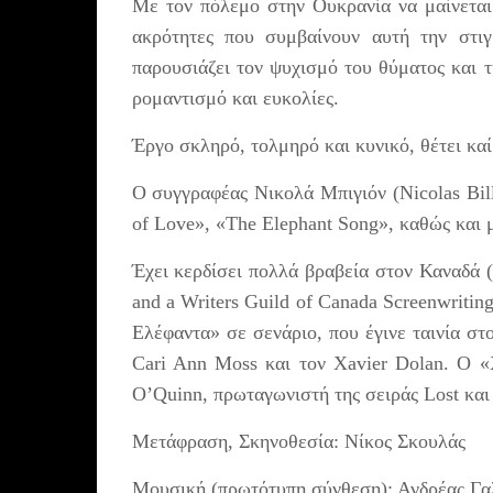
Με τον πόλεμο στην Ουκρανία να μαίνεται
ακρότητες που συμβαίνουν αυτή την στιγ
παρουσιάζει τον ψυχισμό του θύματος και τ
ρομαντισμό και ευκολίες.
Έργο σκληρό, τολμηρό και κυνικό, θέτει κα
Ο συγγραφέας Νικολά Μπιγιόν (Nicolas Bill
of Love», «The Elephant Song», καθώς και 
Έχει κερδίσει πολλά βραβεία στον Καναδά 
and a Writers Guild of Canada Screenwritin
Ελέφαντα» σε σενάριο, που έγινε ταινία στ
Cari Ann Moss και τον Xavier Dolan. Ο «
O’Quinn, πρωταγωνιστή της σειράς Lost και 
Μετάφραση, Σκηνοθεσία: Νίκος Σκουλάς
Μουσική (πρωτότυπη σύνθεση): Ανδρέας Γ