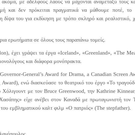
 ακόμα, με αδελφούς λαούς να μάχονται αναμεταξύ τους κ
μή και δεν πρόκειται πραγματικά να μάθουμε ποτέ, το 
η δίψα του για εκδίκηση με τρόπο σκληρό και ρεαλιστικό, 
ίρια ερωτήματα σε όλους τους παραπάνω τομείς.
on), έχει γράψει τα έργα «Iceland», «Greenland», «The Me
μονολόγους και διάφορα μονόπρακτα.
(Governor-General’s Award for Drama, a Canadian Screen A
g Award), ενώ διασκεύασε το θεατρικό του έργο «Το τραγούδ
ο Χόλιγουντ με τον Bruce Greenwood, την Kathrine Kinnear
Χασάπης» είχε ανέβει στον Καναδά με πρωταγωνιστή τον 
του εμβληματικού καλτ φιλμ «Ο πατριός» (The stepfather).
αλανόπουλος