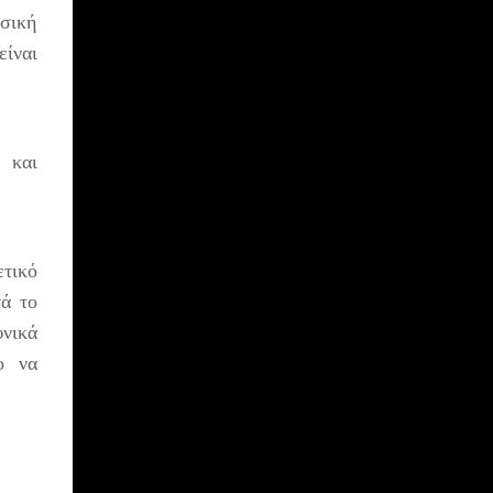
υσική
είναι
 και
ετικό
τά το
φνικά
ο να