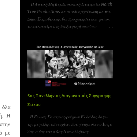
Η Αστική Μη Κερδοσκοπική Εταιρεία North
Tree Productions σε συνδυοργάνωση με τον
Δήμο Σαμοθράκης θα προχωρήσει και φέτος
το καλοκαίρι στη διεξαγωγή του 4ου
φεστιβάλ κινηματογράφου στη Σαμοθράκη
(UFFS)στις 8, 9 και 10 Αυγούστου. Είμαστε
αδερφοποιημένοι με το φεστιβάλ ταινιών
μικρού μήκους Πράγας που γίνεται υπό την
Αιγίδα της ελληνικής πρεσβίας Τσεχίας όπως
επίσης και υπο την Αιγίδα της Unesco
Πειραιώς και νήσων και της Action Art καθώς
και της Εταιρεία Ελλήνων Σκηνοθετών και
της Ένωσης Σεναριογράφων Ελλάδας. Το
5ος Πανελλήνιος Διαγωνισμός Συγγραφής
παγκόσμιο φεστιβάλ ταινιών μικρού μήκους
Στίχου
 όλα
Σαμοθράκης είναι ένα νέο φεστιβάλ που
λαμβάνει χώρα κάθε καλοκαίρι στο νησί της
ή. Η
Η Ένωση Σεναριογράφων Ελλάδος λόγω
Σαμοθράκης για 3 ημέρες. Το φεστιβάλ
 στην
της μεγάλης επιτυχίας που γνώρισαν ο 1ος, ο
στοχεύει στην προώθηση του πολιτισμού και
2ος, ο 3ος και ο 4ος Πανελλήνιος
νά με
των νέων καλλιτεχνών στην Ελλάδα αλλά