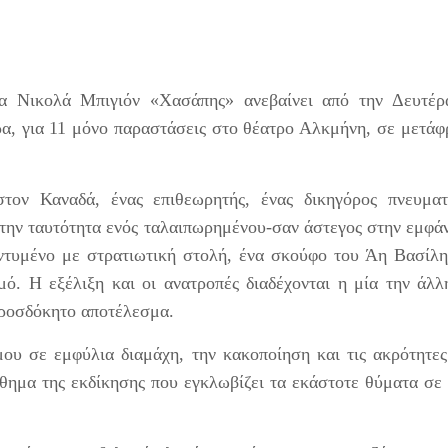
α Νικολά Μπιγιόν «Χασάπης» ανεβαίνει από την Δευτέρ
έρα, για 11 μόνο παραστάσεις στο θέατρο Αλκμήνη, σε μετά
τον Καναδά, ένας επιθεωρητής, ένας δικηγόρος πνευματ
 την ταυτότητα ενός ταλαιπωρημένου-σαν άστεγος στην εμφά
 ντυμένο με στρατιωτική στολή, ένα σκούφο του Άη Βασίλ
μό. Η εξέλιξη και οι ανατροπές διαδέχονται η μία την άλλ
ροσδόκητο αποτέλεσμα.
ου σε εμφύλια διαμάχη, την κακοποίηση και τις ακρότητε
θημα της εκδίκησης που εγκλωβίζει τα εκάστοτε θύματα σε