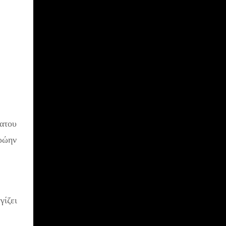
ατου
πρώην
γίζει