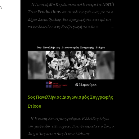
Η Αστική Μη Κερδοσκοπική Εταιρεία North
ε
Tree Productions σε συνδυοργάνωση με τον
Δήμο Σαμοθράκης θα προχωρήσει και φέτος
το καλοκαίρι στη διεξαγωγή του 4ου
φεστιβάλ κινηματογράφου στη Σαμοθράκη
(UFFS)στις 8, 9 και 10 Αυγούστου. Είμαστε
αδερφοποιημένοι με το φεστιβάλ ταινιών
μικρού μήκους Πράγας που γίνεται υπό την
Αιγίδα της ελληνικής πρεσβίας Τσεχίας όπως
επίσης και υπο την Αιγίδα της Unesco
Πειραιώς και νήσων και της Action Art καθώς
και της Εταιρεία Ελλήνων Σκηνοθετών και
της Ένωσης Σεναριογράφων Ελλάδας. Το
5ος Πανελλήνιος Διαγωνισμός Συγγραφής
παγκόσμιο φεστιβάλ ταινιών μικρού μήκους
Στίχου
Σαμοθράκης είναι ένα νέο φεστιβάλ που
λαμβάνει χώρα κάθε καλοκαίρι στο νησί της
Η Ένωση Σεναριογράφων Ελλάδος λόγω
Σαμοθράκης για 3 ημέρες. Το φεστιβάλ
της μεγάλης επιτυχίας που γνώρισαν ο 1ος, ο
στοχεύει στην προώθηση του πολιτισμού και
2ος, ο 3ος και ο 4ος Πανελλήνιος
των νέων καλλιτεχνών στην Ελλάδα αλλά