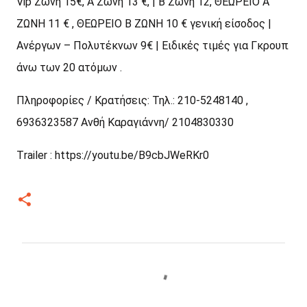
Vip Ζώνη 15€, Α Ζώνη 13 €, | Β Ζώνη 12, ΘΕΩΡΕΙΟ Α
ΖΩΝΗ 11 € , ΘΕΩΡΕΙΟ Β ΖΩΝΗ 10 € γενική είσοδος |
Ανέργων – Πολυτέκνων 9€ | Ειδικές τιμές για Γκρουπ
άνω των 20 ατόμων .
Πληροφορίες / Κρατήσεις: Τηλ.: 210-5248140 ,
6936323587 Ανθή Καραγιάννη/ 2104830330
Τrailer : https://youtu.be/B9cbJWeRKr0
Σ
χ
ό