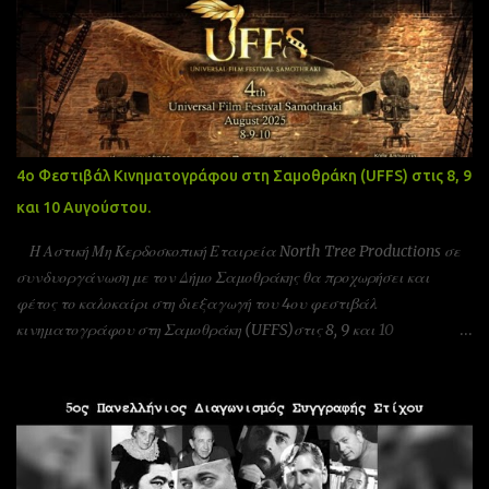
4ο Φεστιβάλ Κινηματογράφου στη Σαμοθράκη (UFFS) στις 8, 9
και 10 Αυγούστου.
Η Αστική Μη Κερδοσκοπική Εταιρεία North Tree Productions σε
συνδυοργάνωση με τον Δήμο Σαμοθράκης θα προχωρήσει και
φέτος το καλοκαίρι στη διεξαγωγή του 4ου φεστιβάλ
κινηματογράφου στη Σαμοθράκη (UFFS)στις 8, 9 και 10
Αυγούστου. Είμαστε αδερφοποιημένοι με το φεστιβάλ ταινιών
μικρού μήκους Πράγας που γίνεται υπό την Αιγίδα της ελληνικής
πρεσβίας Τσεχίας όπως επίσης και υπο την Αιγίδα της Unesco
Πειραιώς και νήσων και της Action Art καθώς και της Εταιρεία
Ελλήνων Σκηνοθετών και της Ένωσης Σεναριογράφων Ελλάδας. Το
παγκόσμιο φεστιβάλ ταινιών μικρού μήκους Σαμοθράκης είναι