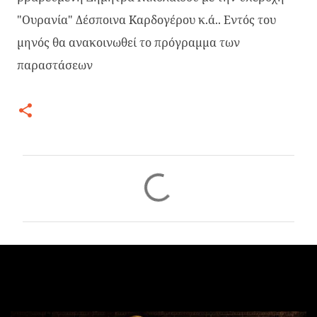
"Ουρανία" Δέσποινα Καρδογέρου κ.ά.. Εντός του
μηνός θα ανακοινωθεί το πρόγραμμα των
παραστάσεων
Σ
χ
ό
λ
ι
α
Δημοφιλείς αναρτήσεις