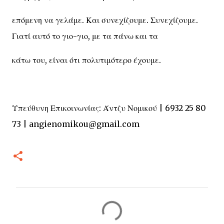
επόμενη να γελάμε. Και συνεχίζουμε. Συνεχίζουμε.
Γιατί αυτό το γιο-γιο, με τα πάνω και τα
κάτω του, είναι ότι πολυτιμότερο έχουμε.
Υπεύθυνη Επικοινωνίας: Άντζυ Νομικού | 6932 25 80
73 | angienomikou@gmail.com
Σ
χ