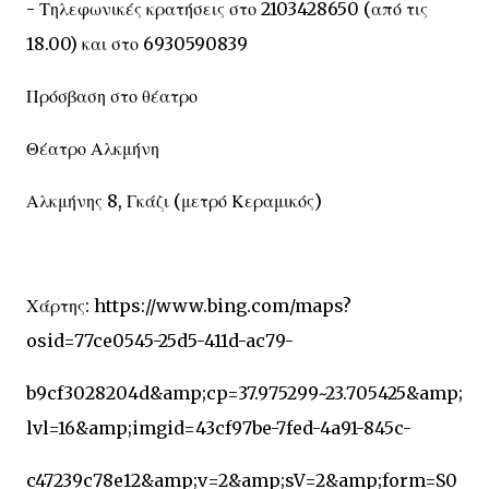
- Τηλεφωνικές κρατήσεις στο 2103428650 (από τις
18.00) και στο 6930590839
Πρόσβαση στο θέατρο
Θέατρο Αλκμήνη
Αλκμήνης 8, Γκάζι (μετρό Κεραμικός)
Χάρτης: https://www.bing.com/maps?
osid=77ce0545-25d5-411d-ac79-
b9cf3028204d&amp;cp=37.975299~23.705425&amp;
lvl=16&amp;imgid=43cf97be-7fed-4a91-845c-
c47239c78e12&amp;v=2&amp;sV=2&amp;form=S0