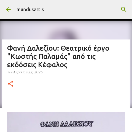
Μετάβαση στο κύριο περιεχόμενο
mundusartis
Φανή Δαλεζίου: Θεατρικό έργο
"Κωστής Παλαμάς" από τις
εκδόσεις Κέφαλος
την
Απριλίου 22, 2025