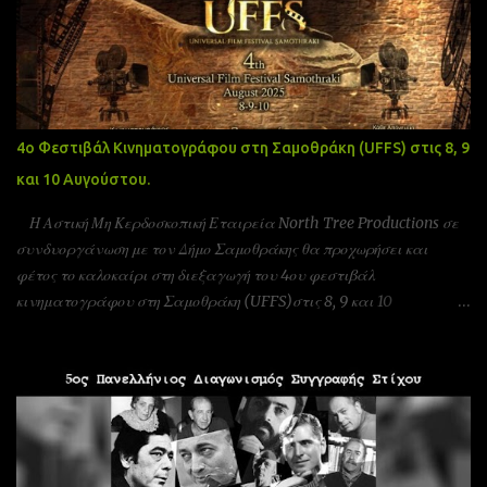
4ο Φεστιβάλ Κινηματογράφου στη Σαμοθράκη (UFFS) στις 8, 9
και 10 Αυγούστου.
Η Αστική Μη Κερδοσκοπική Εταιρεία North Tree Productions σε
συνδυοργάνωση με τον Δήμο Σαμοθράκης θα προχωρήσει και
φέτος το καλοκαίρι στη διεξαγωγή του 4ου φεστιβάλ
κινηματογράφου στη Σαμοθράκη (UFFS)στις 8, 9 και 10
Αυγούστου. Είμαστε αδερφοποιημένοι με το φεστιβάλ ταινιών
μικρού μήκους Πράγας που γίνεται υπό την Αιγίδα της ελληνικής
πρεσβίας Τσεχίας όπως επίσης και υπο την Αιγίδα της Unesco
Πειραιώς και νήσων και της Action Art καθώς και της Εταιρεία
Ελλήνων Σκηνοθετών και της Ένωσης Σεναριογράφων Ελλάδας. Το
παγκόσμιο φεστιβάλ ταινιών μικρού μήκους Σαμοθράκης είναι
ένα νέο φεστιβάλ που λαμβάνει χώρα κάθε καλοκαίρι στο νησί