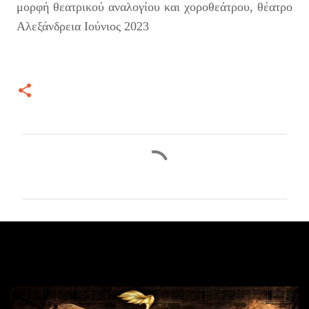
μορφή θεατρικού αναλογίου και χοροθεάτρου, θέατρο
Αλεξάνδρεια Ιούνιος 2023
Σ
χ
ό
λ
ι
α
Δημοφιλείς αναρτήσεις