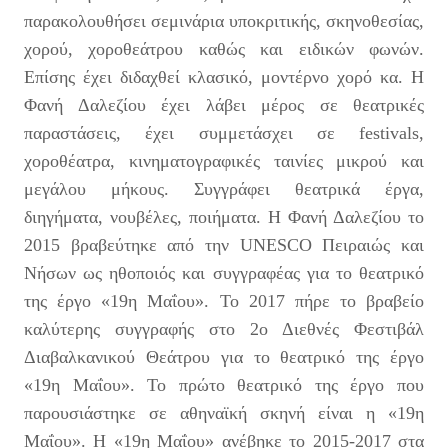
παρακολουθήσει σεμινάρια υποκριτικής, σκηνοθεσίας,
χορού, χοροθεάτρου καθώς και ειδικών φωνών.
Eπίσης έχει διδαχθεί κλασικό, μοντέρνο χορό κα. Η
Φανή Δαλεζίου έχει λάβει μέρος σε θεατρικές
παραστάσεις, έχει συμμετάσχει σε festivals,
χοροθέατρα, κινηματογραφικές ταινίες μικρού και
μεγάλου μήκους. Συγγράφει θεατρικά έργα,
διηγήματα, νουβέλες, ποιήματα. Η Φανή Δαλεζίου το
2015 βραβεύτηκε από την UNESCO Πειραιώς και
Νήσων ως ηθοποιός και συγγραφέας για το θεατρικό
της έργο «19η Μαΐου». Το 2017 πήρε το βραβείο
καλύτερης συγγραφής στο 2ο Διεθνές Φεστιβάλ
Διαβαλκανικού Θεάτρου για το θεατρικό της έργο
«19η Μαΐου». Το πρώτο θεατρικό της έργο που
παρουσιάστηκε σε αθηναϊκή σκηνή είναι η «19η
Μαΐου». Η «19η Μαΐου» ανέβηκε το 2015-2017 στα