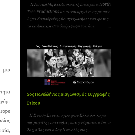
Η Αστική Μη Κερδοσκοπική Εταιρεία North
Tree Productions σε συνδυοργάνωση με τον
Δήμο Σαμοθράκης θα προχωρήσει και φέτος
το καλοκαίρι στη διεξαγωγή του 4ου
φεστιβάλ κινηματογράφου στη Σαμοθράκη
(UFFS)στις 8, 9 και 10 Αυγούστου. Είμαστε
αδερφοποιημένοι με το φεστιβάλ ταινιών
μικρού μήκους Πράγας που γίνεται υπό την
Αιγίδα της ελληνικής πρεσβίας Τσεχίας όπως
 μια
επίσης και υπο την Αιγίδα της Unesco
Πειραιώς και νήσων και της Action Art καθώς
και της Εταιρεία Ελλήνων Σκηνοθετών και
της Ένωσης Σεναριογράφων Ελλάδας. Το
ότητα
5ος Πανελλήνιος Διαγωνισμός Συγγραφής
παγκόσμιο φεστιβάλ ταινιών μικρού μήκους
γύρι
Στίχου
Σαμοθράκης είναι ένα νέο φεστιβάλ που
rope
λαμβάνει χώρα κάθε καλοκαίρι στο νησί της
Η Ένωση Σεναριογράφων Ελλάδος λόγω
Σαμοθράκης για 3 ημέρες. Το φεστιβάλ
ωδίας
της μεγάλης επιτυχίας που γνώρισαν ο 1ος, ο
στοχεύει στην προώθηση του πολιτισμού και
2ος, ο 3ος και ο 4ος Πανελλήνιος
υσία,
των νέων καλλιτεχνών στην Ελλάδα αλλά