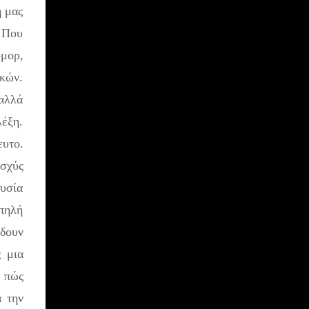
ή μας
 Που
ύμορ,
ικών.
 αλλά
λέξη.
ευτο.
ισχύς
ουσία
ωπηλή
 δουν
ς μια
 πώς
α την