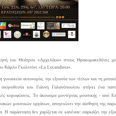
κηνή του Θεάτρου «Αρχελάου» στους Θρακομακεδόνες με
ου Κάρλο Γκολντόνι «La Locandiera».
 γυναικεία αυτονομία, την εξουσία των τίτλων και τη μαται
 σκηνοθεσία του Γιάννη Γαλανόπουλου στήνει ένα πανη
κές κορυφώσεις. Το άκουσμα μοντέρνας μουσικής - από Eu
ιακών μουσικών οργάνων, απογειώνει την αίσθηση της παρ
α. Η παράσταση δεν χαρίζεται σε κανέναν: σαρκάζει την εξο