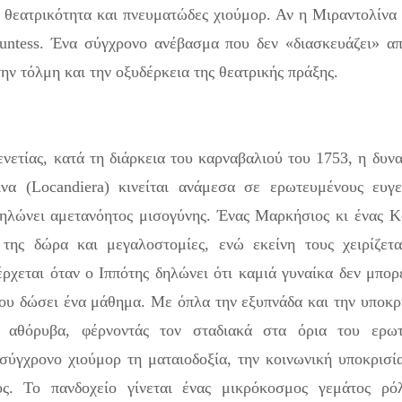
 θεατρικότητα και πνευματώδες χιούμορ. Αν η Μιραντολίνα
untess. Ένα σύγχρονο ανέβασμα που δεν «διασκευάζει» α
ην τόλμη και την οξυδέρκεια της θεατρικής πράξης.
ενετίας, κατά τη διάρκεια του καρναβαλιού του 1753, η δυν
ίνα (Locandiera) κινείται ανάμεσα σε ερωτευμένους ευγε
δηλώνει αμετανόητος μισογύνης. Ένας Μαρκήσιος κι ένας 
 της δώρα και μεγαλοστομίες, ενώ εκείνη τους χειρίζετ
ρχεται όταν ο Ιππότης δηλώνει ότι καμιά γυναίκα δεν μπορ
του δώσει ένα μάθημα. Με όπλα την εξυπνάδα και την υποκρ
ει αθόρυβα, φέρνοντάς τον σταδιακά στα όρια του ερωτ
ύγχρονο χιούμορ τη ματαιοδοξία, την κοινωνική υποκρισί
ς. Το πανδοχείο γίνεται ένας μικρόκοσμος γεμάτος ρόλ