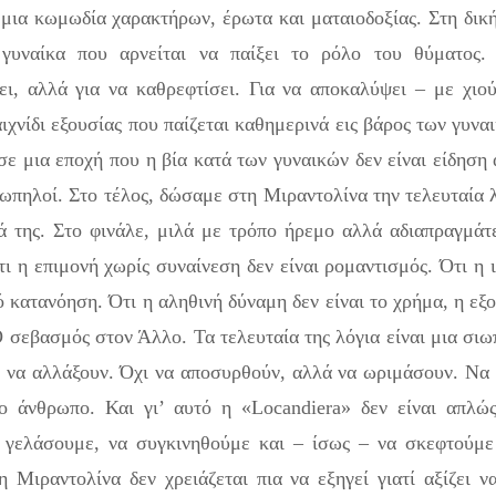
 μια κωμωδία χαρακτήρων, έρωτα και ματαιοδοξίας. Στη δικ
 γυναίκα που αρνείται να παίξει το ρόλο του θύματος.
ξει, αλλά για να καθρεφτίσει. Για να αποκαλύψει – με χιο
χνίδι εξουσίας που παίζεται καθημερινά εις βάρος των γυνα
ε μια εποχή που η βία κατά των γυναικών δεν είναι είδηση
ωπηλοί. Στο τέλος, δώσαμε στη Μιραντολίνα την τελευταία 
ιρά της. Στο φινάλε, μιλά με τρόπο ήρεμο αλλά αδιαπραγμάτ
ι η επιμονή χωρίς συναίνεση δεν είναι ρομαντισμός. Ότι η 
ό κατανόηση. Ότι η αληθινή δύναμη δεν είναι το χρήμα, η εξ
Ο σεβασμός στον Άλλο. Τα τελευταία της λόγια είναι μια σι
 να αλλάξουν. Όχι να αποσυρθούν, αλλά να ωριμάσουν. Να
ο άνθρωπο. Και γι’ αυτό η «Locandiera» δεν είναι απλώ
α γελάσουμε, να συγκινηθούμε και – ίσως – να σκεφτούμε
Μιραντολίνα δεν χρειάζεται πια να εξηγεί γιατί αξίζει ν