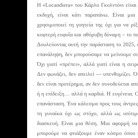
Η «Locandiera» του Κάρλο Γκολντόνι είναι
εκδοχή, είναι κάτι παραπάνω. Είναι μια
χρησιμοποιεί τη γοητεία της όχι για να ρί
κοφτερή ευφυΐα και αθόρυβη δύναμη – το παι
Δουλεύοντας αυτή την παράσταση το 2025, σ
επανάληψη, δεν μπορούσαμε να μείνουμε σι
Όχι γιατί «πρέπει», αλλά γιατί είναι η σε
Δεν φωνάζει, δεν απειλεί — υπενθυμίζει. Ότ
δεν είναι προτέρημα, αν δεν συνοδεύεται απ
ή η επίδειξη… αλλά η καρδιά. Η ευγένεια. 
επανάσταση. Ένα κάλεσμα προς τους άντρες
τη γυναίκα όχι ως στόχο, αλλά ως ισότιμ
διασκευή. Είναι μια θέση. Μια αφορμή ν
μπορούμε να φτιάξουμε έναν κόσμο όπου η 