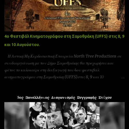
4ο Φεστιβάλ Κινηματογράφου στη Σαμοθράκη (UFFS) στις 8, 9
και 10 Αυγούστου.
Η Αστική Μη Κερδοσκοπική Εταιρεία North Tree Productions σε
συνδυοργάνωση με τον Δήμο Σαμοθράκης θα προχωρήσει και
φέτος το καλοκαίρι στη διεξαγωγή του 4ου φεστιβάλ
κινηματογράφου στη Σαμοθράκη (UFFS)στις 8, 9 και 10
Αυγούστου. Είμαστε αδερφοποιημένοι με το φεστιβάλ ταινιών
μικρού μήκους Πράγας που γίνεται υπό την Αιγίδα της ελληνικής
πρεσβίας Τσεχίας όπως επίσης και υπο την Αιγίδα της Unesco
Πειραιώς και νήσων και της Action Art καθώς και της Εταιρεία
Ελλήνων Σκηνοθετών και της Ένωσης Σεναριογράφων Ελλάδας. Το
παγκόσμιο φεστιβάλ ταινιών μικρού μήκους Σαμοθράκης είναι
ένα νέο φεστιβάλ που λαμβάνει χώρα κάθε καλοκαίρι στο νησί