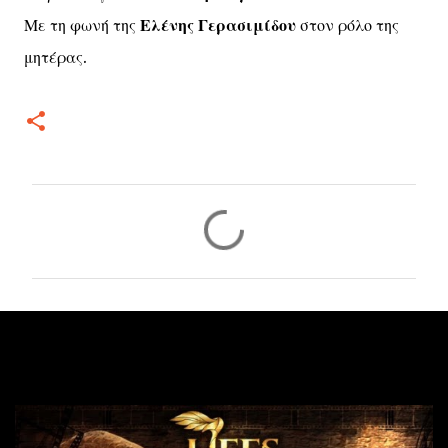
Με τη φωνή της
Ελένης Γερασιμίδου
στον ρόλο της
μητέρας.
Σ
χ
ό
λ
ι
α
Δημοφιλείς αναρτήσεις