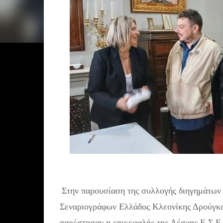
Στην παρουσίαση της συλλογής διηγημάτων 
Σεναριογράφων Ελλάδος Κλεονίκης Δρούγκα "
παρέστησαν η επικεφαλής της Λέσχης Ε.Σ.Ε