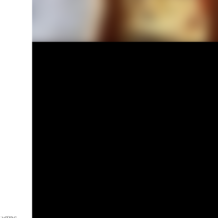
νωσης