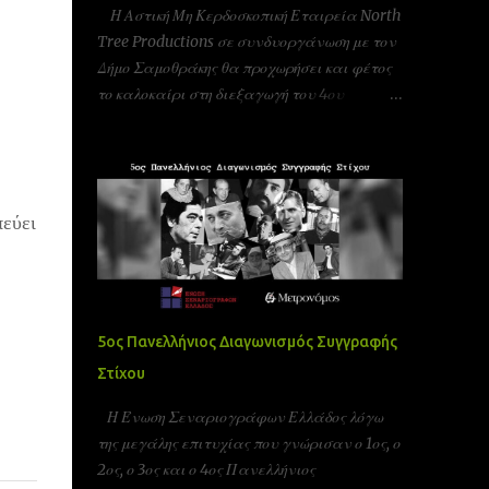
Η Αστική Μη Κερδοσκοπική Εταιρεία North
Tree Productions σε συνδυοργάνωση με τον
Δήμο Σαμοθράκης θα προχωρήσει και φέτος
το καλοκαίρι στη διεξαγωγή του 4ου
φεστιβάλ κινηματογράφου στη Σαμοθράκη
(UFFS)στις 8, 9 και 10 Αυγούστου. Είμαστε
αδερφοποιημένοι με το φεστιβάλ ταινιών
μικρού μήκους Πράγας που γίνεται υπό την
πεύει
Αιγίδα της ελληνικής πρεσβίας Τσεχίας όπως
επίσης και υπο την Αιγίδα της Unesco
Πειραιώς και νήσων και της Action Art καθώς
και της Εταιρεία Ελλήνων Σκηνοθετών και
της Ένωσης Σεναριογράφων Ελλάδας. Το
5ος Πανελλήνιος Διαγωνισμός Συγγραφής
παγκόσμιο φεστιβάλ ταινιών μικρού μήκους
Στίχου
Σαμοθράκης είναι ένα νέο φεστιβάλ που
λαμβάνει χώρα κάθε καλοκαίρι στο νησί της
Η Ένωση Σεναριογράφων Ελλάδος λόγω
Σαμοθράκης για 3 ημέρες. Το φεστιβάλ
της μεγάλης επιτυχίας που γνώρισαν ο 1ος, ο
στοχεύει στην προώθηση του πολιτισμού και
2ος, ο 3ος και ο 4ος Πανελλήνιος
των νέων καλλιτεχνών στην Ελλάδα αλλά